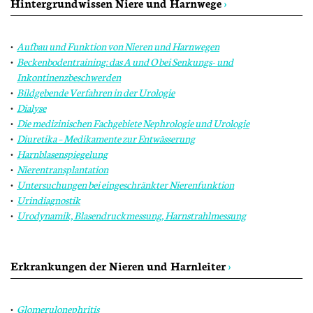
Hintergrundwissen Niere und Harnwege
›
Aufbau und Funktion von Nieren und Harnwegen
Beckenbodentraining: das A und O bei Senkungs- und
Inkontinenzbeschwerden
Bildgebende Verfahren in der Urologie
Dialyse
Die medizinischen Fachgebiete Nephrologie und Urologie
Diuretika – Medikamente zur Entwässerung
Harnblasenspiegelung
Nierentransplantation
Untersuchungen bei eingeschränkter Nierenfunktion
Urindiagnostik
Urodynamik, Blasendruckmessung, Harnstrahlmessung
Erkrankungen der Nieren und Harnleiter
›
Glomerulonephritis