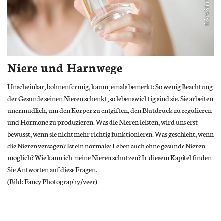
Niere und Harnwege
Unscheinbar, bohnenförmig, kaum jemals bemerkt: So wenig Beachtung
der Gesunde seinen Nieren schenkt, so lebenswichtig sind sie. Sie arbeiten
unermüdlich, um den Körper zu entgiften, den Blutdruck zu regulieren
und Hormone zu produzieren. Was die Nieren leisten, wird uns erst
bewusst, wenn sie nicht mehr richtig funktionieren. Was geschieht, wenn
die Nieren versagen? Ist ein normales Leben auch ohne gesunde Nieren
möglich? Wie kann ich meine Nieren schützen? In diesem Kapitel finden
Sie Antworten auf diese Fragen.
(Bild: Fancy Photography/veer)