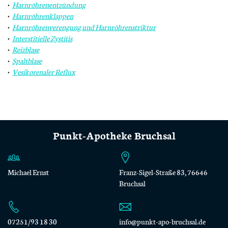
Harnröhrenentzündung
Harnröhrenklappen
Harnröhrenverengung und Harnröhrenstriktur
Interstitielle Zystitis
Reizblase
Spaltblase
Vesikorenaler Reflux
Punkt-Apotheke Bruchsal
Michael Ernst
Franz-Sigel-Straße 83, 76646
Bruchsal
07251/93 18 30
info@punkt-apo-bruchsal.de