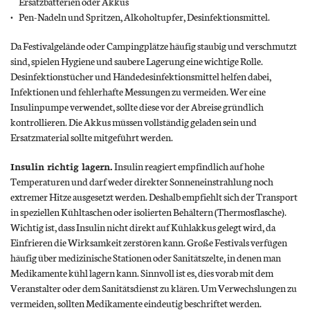
Ersatzbatterien oder Akkus
Pen-Nadeln und Spritzen, Alkoholtupfer, Desinfektionsmittel.
Da Festivalgelände oder Campingplätze häufig staubig und verschmutzt
sind, spielen Hygiene und saubere Lagerung eine wichtige Rolle.
Desinfektionstücher und Händedesinfektionsmittel helfen dabei,
Infektionen und fehlerhafte Messungen zu vermeiden. Wer eine
Insulinpumpe verwendet, sollte diese vor der Abreise gründlich
kontrollieren. Die Akkus müssen vollständig geladen sein und
Ersatzmaterial sollte mitgeführt werden.
Insulin richtig lagern.
Insulin reagiert empfindlich auf hohe
Temperaturen und darf weder direkter Sonneneinstrahlung noch
extremer Hitze ausgesetzt werden. Deshalb empfiehlt sich der Transport
in speziellen Kühltaschen oder isolierten Behältern (Thermosflasche).
Wichtig ist, dass Insulin nicht direkt auf Kühlakkus gelegt wird, da
Einfrieren die Wirksamkeit zerstören kann. Große Festivals verfügen
häufig über medizinische Stationen oder Sanitätszelte, in denen man
Medikamente kühl lagern kann. Sinnvoll ist es, dies vorab mit dem
Veranstalter oder dem Sanitätsdienst zu klären. Um Verwechslungen zu
vermeiden, sollten Medikamente eindeutig beschriftet werden.