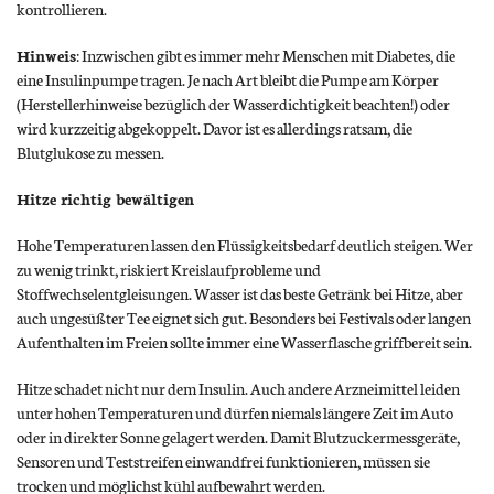
kontrollieren.
Hinweis
: Inzwischen gibt es immer mehr Menschen mit Diabetes, die
eine Insulinpumpe tragen. Je nach Art bleibt die Pumpe am Körper
(Herstellerhinweise bezüglich der Wasserdichtigkeit beachten!) oder
wird kurzzeitig abgekoppelt. Davor ist es allerdings ratsam, die
Blutglukose zu messen.
Hitze richtig bewältigen
Hohe Temperaturen lassen den Flüssigkeitsbedarf deutlich steigen. Wer
zu wenig trinkt, riskiert Kreislaufprobleme und
Stoffwechselentgleisungen. Wasser ist das beste Getränk bei Hitze, aber
auch ungesüßter Tee eignet sich gut. Besonders bei Festivals oder langen
Aufenthalten im Freien sollte immer eine Wasserflasche griffbereit sein.
Hitze schadet nicht nur dem Insulin. Auch andere Arzneimittel leiden
unter hohen Temperaturen und dürfen niemals längere Zeit im Auto
oder in direkter Sonne gelagert werden. Damit Blutzuckermessgeräte,
Sensoren und Teststreifen einwandfrei funktionieren, müssen sie
trocken und möglichst kühl aufbewahrt werden.