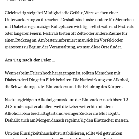
Gleichzeitig steigt bei Müdigkeit die Gefahr, Warnzeichen einer
Unterzuckerung zu übersehen. Deshalb sind insbesondere für Menschen
mit Diabetes regelmäßige Ruhephasen wichtig – selbst während Festivals
oder längerer Feiern. Festivals bieten oft Zelte oder andere Räume für
einen Rückzug an. Am besten informiert man sich im Vorfeld oder
spätestens zu Beginn der Veranstaltung, wo man diese Orte findet.
Am Tag nach der Feier …
Wenn es beim Feiern hoch hergegangen ist, sollten Menschen mit
Diabetes drei Dinge im Blick behalten: Die Nachwirkung von Alkohol,
die Schwankungen des Blutzuckers und die Erholung des Körpers.
Nach ausgiebigem Alkoholgenuss kann der Blutzucker noch bis zu 12–
24 Stunden später abfallen, weil die Leber weiterhin mit dem
Alkoholabbau beschäftigt ist und weniger Zucker ins Blut abgibt.
Deshalb: auch am Morgen danach regelmäßig den Blutzucker messen.
Um den Flüssigkeitshaushalt zu stabilisieren, sollte viel getrunken