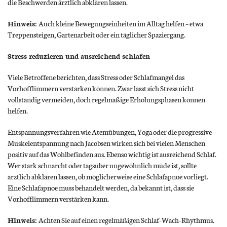
die Beschwerden ärztlich abklären lassen.
Hinweis:
Auch kleine Bewegungseinheiten im Alltag helfen – etwa
Treppensteigen, Gartenarbeit oder ein täglicher Spaziergang.
Stress reduzieren und ausreichend schlafen
Viele Betroffene berichten, dass Stress oder Schlafmangel das
Vorhofflimmern verstärken können. Zwar lässt sich Stress nicht
vollständig vermeiden, doch regelmäßige Erholungsphasen können
helfen.
Entspannungsverfahren wie Atemübungen, Yoga oder die progressive
Muskelentspannung nach Jacobsen wirken sich bei vielen Menschen
positiv auf das Wohlbefinden aus. Ebenso wichtig ist ausreichend Schlaf.
Wer stark schnarcht oder tagsüber ungewöhnlich müde ist, sollte
ärztlich abklären lassen, ob möglicherweise eine Schlafapnoe vorliegt.
Eine Schlafapnoe muss behandelt werden, da bekannt ist, dass sie
Vorhofflimmern verstärken kann.
Hinweis:
Achten Sie auf einen regelmäßigen Schlaf-Wach-Rhythmus.