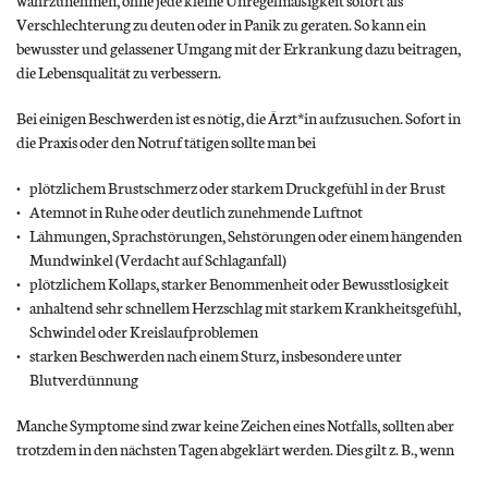
Verschlechterung zu deuten oder in Panik zu geraten. So kann ein
bewusster und gelassener Umgang mit der Erkrankung dazu beitragen,
die Lebensqualität zu verbessern.
Bei einigen Beschwerden ist es nötig, die Ärzt*in aufzusuchen. Sofort in
die Praxis oder den Notruf tätigen sollte man bei
plötzlichem Brustschmerz oder starkem Druckgefühl in der Brust
Atemnot in Ruhe oder deutlich zunehmende Luftnot
Lähmungen, Sprachstörungen, Sehstörungen oder einem hängenden
Mundwinkel (Verdacht auf Schlaganfall)
plötzlichem Kollaps, starker Benommenheit oder Bewusstlosigkeit
anhaltend sehr schnellem Herzschlag mit starkem Krankheitsgefühl,
Schwindel oder Kreislaufproblemen
starken Beschwerden nach einem Sturz, insbesondere unter
Blutverdünnung
Manche Symptome sind zwar keine Zeichen eines Notfalls, sollten aber
trotzdem in den nächsten Tagen abgeklärt werden. Dies gilt z. B., wenn