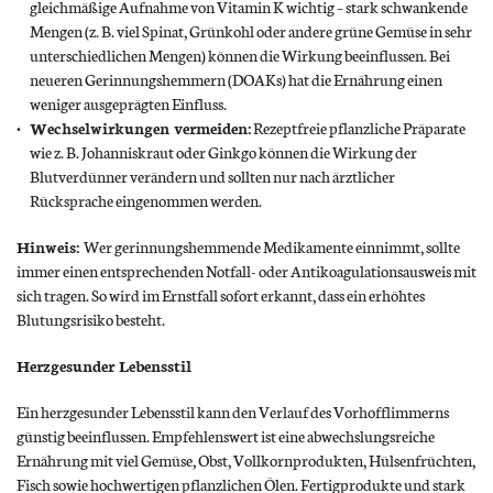
gleichmäßige Aufnahme von Vitamin K wichtig – stark schwankende
Mengen (z. B. viel Spinat, Grünkohl oder andere grüne Gemüse in sehr
unterschiedlichen Mengen) können die Wirkung beeinflussen. Bei
neueren Gerinnungshemmern (DOAKs) hat die Ernährung einen
weniger ausgeprägten Einfluss.
Wechselwirkungen vermeiden:
Rezeptfreie pflanzliche Präparate
wie z. B. Johanniskraut oder Ginkgo können die Wirkung der
Blutverdünner verändern und sollten nur nach ärztlicher
Rücksprache eingenommen werden.
Hinweis:
Wer gerinnungshemmende Medikamente einnimmt, sollte
immer einen entsprechenden Notfall- oder Antikoagulationsausweis mit
sich tragen. So wird im Ernstfall sofort erkannt, dass ein erhöhtes
Blutungsrisiko besteht.
Herzgesunder Lebensstil
Ein herzgesunder Lebensstil kann den Verlauf des Vorhofflimmerns
günstig beeinflussen. Empfehlenswert ist eine abwechslungsreiche
Ernährung mit viel Gemüse, Obst, Vollkornprodukten, Hülsenfrüchten,
Fisch sowie hochwertigen pflanzlichen Ölen. Fertigprodukte und stark