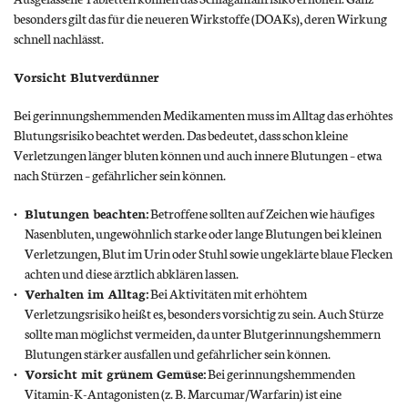
besonders gilt das für die neueren Wirkstoffe (DOAKs), deren Wirkung
schnell nachlässt.
Vorsicht Blutverdünner
Bei gerinnungshemmenden Medikamenten muss im Alltag das erhöhtes
Blutungsrisiko beachtet werden. Das bedeutet, dass schon kleine
Verletzungen länger bluten können und auch innere Blutungen – etwa
nach Stürzen – gefährlicher sein können.
Blutungen beachten:
Betroffene sollten auf Zeichen wie häufiges
Nasenbluten, ungewöhnlich starke oder lange Blutungen bei kleinen
Verletzungen, Blut im Urin oder Stuhl sowie ungeklärte blaue Flecken
achten und diese ärztlich abklären lassen.
Verhalten im Alltag:
Bei Aktivitäten mit erhöhtem
Verletzungsrisiko heißt es, besonders vorsichtig zu sein. Auch Stürze
sollte man möglichst vermeiden, da unter Blutgerinnungshemmern
Blutungen stärker ausfallen und gefährlicher sein können.
Vorsicht mit grünem Gemüse:
Bei gerinnungshemmenden
Vitamin-K-Antagonisten (z. B. Marcumar/Warfarin) ist eine