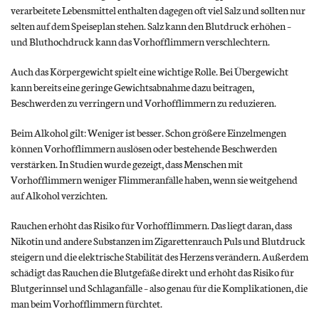
verarbeitete Lebensmittel enthalten dagegen oft viel Salz und sollten nur
selten auf dem Speiseplan stehen. Salz kann den Blutdruck erhöhen –
und Bluthochdruck kann das Vorhofflimmern verschlechtern.
Auch das Körpergewicht spielt eine wichtige Rolle. Bei Übergewicht
kann bereits eine geringe Gewichtsabnahme dazu beitragen,
Beschwerden zu verringern und Vorhofflimmern zu reduzieren.
Beim Alkohol gilt: Weniger ist besser. Schon größere Einzelmengen
können Vorhofflimmern auslösen oder bestehende Beschwerden
verstärken. In Studien wurde gezeigt, dass Menschen mit
Vorhofflimmern weniger Flimmeranfälle haben, wenn sie weitgehend
auf Alkohol verzichten.
Rauchen erhöht das Risiko für Vorhofflimmern. Das liegt daran, dass
Nikotin und andere Substanzen im Zigarettenrauch Puls und Blutdruck
steigern und die elektrische Stabilität des Herzens verändern. Außerdem
schädigt das Rauchen die Blutgefäße direkt und erhöht das Risiko für
Blutgerinnsel und Schlaganfälle – also genau für die Komplikationen, die
man beim Vorhofflimmern fürchtet.