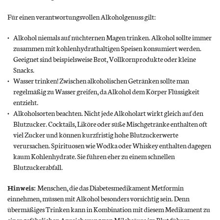
Für einen verantwortungsvollen Alkoholgenuss gilt:
Alkohol niemals auf nüchternen Magen trinken. Alkohol sollte immer
zusammen mit kohlenhydrathaltigen Speisen konsumiert werden.
Geeignet sind beispielsweise Brot, Vollkornprodukte oder kleine
Snacks.
Wasser trinken! Zwischen alkoholischen Getränken sollte man
regelmäßig zu Wasser greifen, da Alkohol dem Körper Flüssigkeit
entzieht.
Alkoholsorten beachten. Nicht jede Alkoholart wirkt gleich auf den
Blutzucker. Cocktails, Liköre oder süße Mischgetränke enthalten oft
viel Zucker und können kurzfristig hohe Blutzuckerwerte
verursachen. Spirituosen wie Wodka oder Whiskey enthalten dagegen
kaum Kohlenhydrate. Sie führen eher zu einem schnellen
Blutzuckerabfall.
Hinweis:
Menschen, die das Diabetesmedikament Metformin
einnehmen, müssen mit Alkohol besonders vorsichtig sein. Denn
übermäßiges Trinken kann in Kombination mit diesem Medikament zu