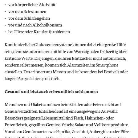
vor körperlicher Aktivität
vor dem Schwimmen
vor dem Schlafengehen
vor und nach Alkoholkonsum
bei Hitze oder Kreislaufproblemen
Kontinuierliche Glukosemesssysteme können dabei eine große Hilfe
sein, denn sie informieren mithilfe von Warnsignalen frühzeitig über
kritische Werte. Diejenigen, die ihren Blutzucker nicht automatisch,
sondern selbst messen, können sich Alarmzeiten im Smartphone
einstellen. Das erinnert ans Messen und ist besonders bei Festivals oder
langen Partynächten praktisch.
Gesund und blutzuckerfreundlich schlemmen
Menschen mit Diabetes müssen beim Grillen oder Feiern nicht auf
Genuss verzichten. Entscheidend ist eine ausgewogene Auswahl:
Besonders geeignete Lebensmittel sind Fisch, Hähnchen- oder
Putenfleisch, gegrilltes Gemüse, frische Salate und Vollkornprodukte.
Vor allem Gemüsesorten wie Paprika, Zucchini, Auberginen oder Pilze