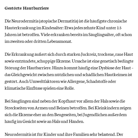
Gestörte Hautbarriere
Die Neurodermitis (atopische Dermatitis) ist die häufigste chronische
Hauterkrankung im Kindesalter: Etwa jedes zehnte Kind unter 15
Jahren ist betroffen. Viele erkranken bereits im Säuglingsalter, oft schon
im zweiten oder dritten Lebensmonat.
Die Erkrankung äußert sich durch starken Juckreiz, trockene, raue Haut
sowie entzündete, schuppige Ekzeme. Ursache ist eine genetisch bedingte
Störung der Hautbarriere. Hinzu kommt häufig eine Dysbiose der Haut –
das Gleichgewicht zwischen nützlichen und schädlichen Hautkeimen ist
gestört. Auch Umweltfaktoren wie Allergene, Schadstoffe oder
klimatische Einflüsse spielen eine Rolle.
Bei Säuglingen sind neben der Kopfhaut vor allem der Hals sowie die
Streckseiten von Armen und Beinen betroffen. Bei Kleinkindern zeigen
sich die Ekzeme eher an den Beugeseiten, bei Jugendlichen außerdem
häufig im Gesicht sowie an Hals und Händen.
Neurodermitis ist für Kinder und ihre Familien sehr belastend. Der