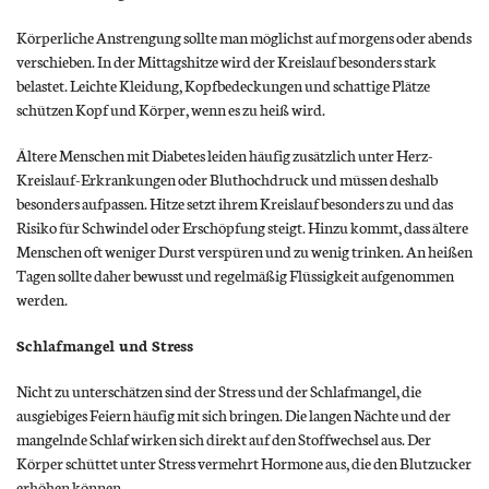
Körperliche Anstrengung sollte man möglichst auf morgens oder abends
verschieben. In der Mittagshitze wird der Kreislauf besonders stark
belastet. Leichte Kleidung, Kopfbedeckungen und schattige Plätze
schützen Kopf und Körper, wenn es zu heiß wird.
Ältere Menschen mit Diabetes leiden häufig zusätzlich unter Herz-
Kreislauf-Erkrankungen oder Bluthochdruck und müssen deshalb
besonders aufpassen. Hitze setzt ihrem Kreislauf besonders zu und das
Risiko für Schwindel oder Erschöpfung steigt. Hinzu kommt, dass ältere
Menschen oft weniger Durst verspüren und zu wenig trinken. An heißen
Tagen sollte daher bewusst und regelmäßig Flüssigkeit aufgenommen
werden.
Schlafmangel und Stress
Nicht zu unterschätzen sind der Stress und der Schlafmangel, die
ausgiebiges Feiern häufig mit sich bringen. Die langen Nächte und der
mangelnde Schlaf wirken sich direkt auf den Stoffwechsel aus. Der
Körper schüttet unter Stress vermehrt Hormone aus, die den Blutzucker
erhöhen können.