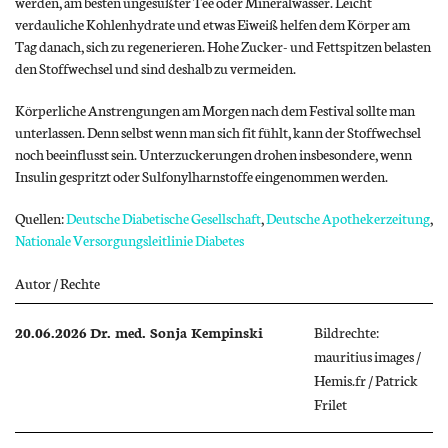
werden, am besten ungesüßter Tee oder Mineralwasser. Leicht
verdauliche Kohlenhydrate und etwas Eiweiß helfen dem Körper am
Tag danach, sich zu regenerieren. Hohe Zucker- und Fettspitzen belasten
den Stoffwechsel und sind deshalb zu vermeiden.
Körperliche Anstrengungen am Morgen nach dem Festival sollte man
unterlassen. Denn selbst wenn man sich fit fühlt, kann der Stoffwechsel
noch beeinflusst sein. Unterzuckerungen drohen insbesondere, wenn
Insulin gespritzt oder Sulfonylharnstoffe eingenommen werden.
Quellen:
Deutsche Diabetische Gesellschaft
,
Deutsche Apothekerzeitung
,
Nationale Versorgungsleitlinie Diabetes
Autor / Rechte
20.06.2026
Dr. med. Sonja Kempinski
Bildrechte:
mauritius images /
Hemis.fr / Patrick
Frilet