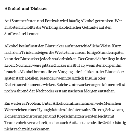
Alkohol und Diabetes
Auf Sommerfesten und Festivals wird häufig Alkohol getrunken. Wer
Diabetes hat, sollte die Wirkung alkoholischer Getränke auf den
Stoffwechsel kennen.
Alkohol beeinflusst den Blutzucker auf unterschiedliche Weise. Kurz
nach dem Trinken steigen die Werte teilweise an. Einige Stunden später
kann der Blutzucker jedoch stark absinken. Der Grund dafür liegt in der
Leber: Normalerweise gibt sie Zucker ins Blut ab, wenn der Körper ihn
braucht. Alkohol bremst diesen Vorgang – deshalb kann der Blutzucker
später stark abfallen, besonders wenn zusätzlich Insulin oder
Diabetesmedikamente wirken. Solche Unterzuckerungen können selbst
noch während der Nacht oder erst am nächsten Morgen entstehen.
Ein weiteres Problem: Unter Alkoholeinfluss nehmen viele Menschen
Warnzeichen einer Hypoglykämie schlechter wahr. Zittern, Schwitzen,
Konzentrationsstörungen und Kopfschmerzen werden leicht mit
Trunkenheit verwechselt, sodass auch Außenstehende die Gefahr häufig
nicht rechtzeitig erkennen.