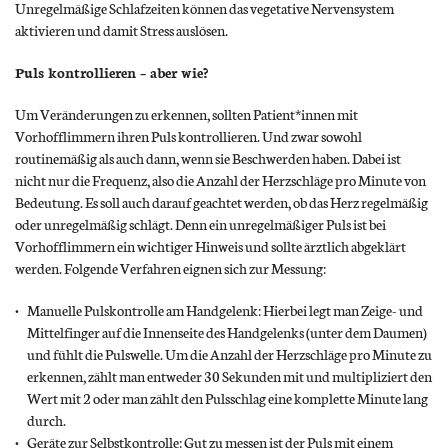
Unregelmäßige Schlafzeiten können das vegetative Nervensystem
aktivieren und damit Stress auslösen.
Puls kontrollieren – aber wie?
Um Veränderungen zu erkennen, sollten Patient*innen mit
Vorhofflimmern ihren Puls kontrollieren. Und zwar sowohl
routinemäßig als auch dann, wenn sie Beschwerden haben. Dabei ist
nicht nur die Frequenz, also die Anzahl der Herzschläge pro Minute von
Bedeutung. Es soll auch darauf geachtet werden, ob das Herz regelmäßig
oder unregelmäßig schlägt. Denn ein unregelmäßiger Puls ist bei
Vorhofflimmern ein wichtiger Hinweis und sollte ärztlich abgeklärt
werden. Folgende Verfahren eignen sich zur Messung:
Manuelle Pulskontrolle am Handgelenk: Hierbei legt man Zeige- und
Mittelfinger auf die Innenseite des Handgelenks (unter dem Daumen)
und fühlt die Pulswelle. Um die Anzahl der Herzschläge pro Minute zu
erkennen, zählt man entweder 30 Sekunden mit und multipliziert den
Wert mit 2 oder man zählt den Pulsschlag eine komplette Minute lang
durch.
Geräte zur Selbstkontrolle: Gut zu messen ist der Puls mit einem