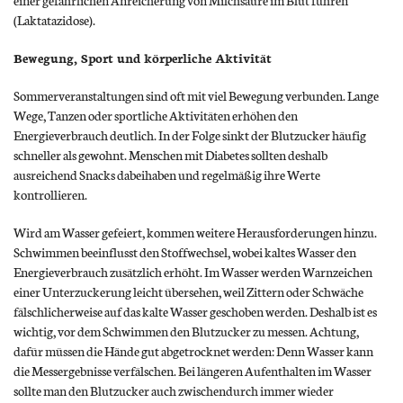
einer gefährlichen Anreicherung von Milchsäure im Blut führen
(Laktatazidose).
Bewegung, Sport und körperliche Aktivität
Sommerveranstaltungen sind oft mit viel Bewegung verbunden. Lange
Wege, Tanzen oder sportliche Aktivitäten erhöhen den
Energieverbrauch deutlich. In der Folge sinkt der Blutzucker häufig
schneller als gewohnt. Menschen mit Diabetes sollten deshalb
ausreichend Snacks dabeihaben und regelmäßig ihre Werte
kontrollieren.
Wird am Wasser gefeiert, kommen weitere Herausforderungen hinzu.
Schwimmen beeinflusst den Stoffwechsel, wobei kaltes Wasser den
Energieverbrauch zusätzlich erhöht. Im Wasser werden Warnzeichen
einer Unterzuckerung leicht übersehen, weil Zittern oder Schwäche
fälschlicherweise auf das kalte Wasser geschoben werden. Deshalb ist es
wichtig, vor dem Schwimmen den Blutzucker zu messen. Achtung,
dafür müssen die Hände gut abgetrocknet werden: Denn Wasser kann
die Messergebnisse verfälschen. Bei längeren Aufenthalten im Wasser
sollte man den Blutzucker auch zwischendurch immer wieder