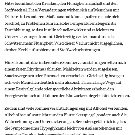
Hitze beeinflusst den Kreislauf, den Flüssigkeitshaushalt und den
Stoffwechsel. Diese Veränderungen wirken sich auf Menschen mit
Diabetes in besonderem Maße aus und können, sofern man sie nicht
beachtet, zu Problemen führen. Hohe Temperaturen steigern die
Durchblutung, so dass Insulin schneller wirkt und es leichter zu
Unterzuckerungen kommt. Gleichzeitig verliert man durch das
Schwitzen mehr Flüssigkeit. Wird dieser Verlust nicht ausgeglichen,
drohen Kreislaufprobleme und Stoffwechselstörungen.
Hinzu kommt, dass insbesondere Sommerveranstaltungen selten nach
einem festen Rhythmus ablaufen. Mahlzeiten werden ausgelassen,
Snacks vergessen oder Essenszeiten verschoben. Gleichzeitig bewegen
sich viele Menschen deutlich mehr als sonst. Tanzen, lange Wege auf
einem Festivalgelände oder sportliche Aktivitäten erhöhen den
Energieverbrauch und können den Blutzuckerspiegel zusätzlich senken.
Zudem sind viele Sommerveranstaltungen eng mit Alkohol verbunden.
Alkohol beeinflusst nicht nur den Blutzuckerspiegel, sondern auch die
Wahrnehmung von Unterzuckerungen. Besonders gefährlich ist, dass
die Symptome einer Hypoglykämie leicht von Außenstehenden mit
normaler Trunkenheit verwechselt werden können.