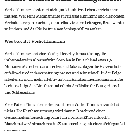
Vorhofflimmern bedeutet nicht, auf ein aktives Leben verzichten zu
müssen. Wer seine Medikamente zuverlässig einnimmt und die nötigen
Verhaltensregeln beachtet, kann selbst viel dazu beitragen, Beschwerden
zu lindern und das Risiko für einen Schlaganfall zu senken.
Was bedeutet Vorhofflimmern?
Vorhofflimmern ist eine häufige Herzrhythmusstörung, die
insbesondere im Alter auftritt. So sollen in Deutschland etwa 1,6
Millionen Menschen darunter leiden. Dabei schlagen die Herzvorhöfe
anfallsweise oder dauerhaft ungeordnet und sehr schnell. In der Folge
arbeiten sie nicht mehr effektiv mit den Herzkammern zusammen. Das
beeinträchtigt den Blutfluss und erhöht das Risiko für Blutgerinnsel
und Schlaganfälle.
Viele Patient*innen bemerken von ihrem Vorhofflimmern zunächst
nichts. Die Rhythmusstörung wird dann z. B. während einer
Gesundheitsuntersuchung beim Schreiben des EKGs entdeckt.
Manchmal wird sie auch erst im Zusammenhang mit einem Schlaganfall
diagnostiziert.