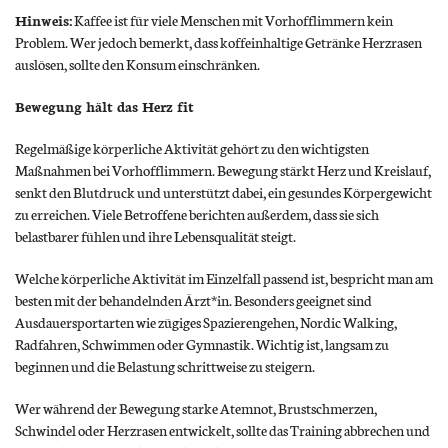
Hinweis:
Kaffee ist für viele Menschen mit Vorhofflimmern kein
Problem. Wer jedoch bemerkt, dass koffeinhaltige Getränke Herzrasen
auslösen, sollte den Konsum einschränken.
Bewegung hält das Herz fit
Regelmäßige körperliche Aktivität gehört zu den wichtigsten
Maßnahmen bei Vorhofflimmern. Bewegung stärkt Herz und Kreislauf,
senkt den Blutdruck und unterstützt dabei, ein gesundes Körpergewicht
zu erreichen. Viele Betroffene berichten außerdem, dass sie sich
belastbarer fühlen und ihre Lebensqualität steigt.
Welche körperliche Aktivität im Einzelfall passend ist, bespricht man am
besten mit der behandelnden Ärzt*in. Besonders geeignet sind
Ausdauersportarten wie zügiges Spazierengehen, Nordic Walking,
Radfahren, Schwimmen oder Gymnastik. Wichtig ist, langsam zu
beginnen und die Belastung schrittweise zu steigern.
Wer während der Bewegung starke Atemnot, Brustschmerzen,
Schwindel oder Herzrasen entwickelt, sollte das Training abbrechen und