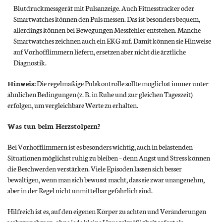
Blutdruckmessgerät mit Pulsanzeige. Auch Fitnesstracker oder
Smartwatches können den Puls messen. Das ist besonders bequem,
allerdings können bei Bewegungen Messfehler entstehen. Manche
Smartwatches zeichnen auch ein EKG auf. Damit können sie Hinweise
auf Vorhofflimmern liefern, ersetzen aber nicht die ärztliche
Diagnostik.
Hinweis:
Die regelmäßige Pulskontrolle sollte möglichst immer unter
ähnlichen Bedingungen (z. B. in Ruhe und zur gleichen Tageszeit)
erfolgen, um vergleichbare Werte zu erhalten.
Was tun beim Herzstolpern?
Bei Vorhofflimmern ist es besonders wichtig, auch in belastenden
Situationen möglichst ruhig zu bleiben – denn Angst und Stress können
die Beschwerden verstärken. Viele Episoden lassen sich besser
bewältigen, wenn man sich bewusst macht, dass sie zwar unangenehm,
aber in der Regel nicht unmittelbar gefährlich sind.
Hilfreich ist es, auf den eigenen Körper zu achten und Veränderungen
wahrzunehmen, ohne jede kleine Unregelmäßigkeit sofort als