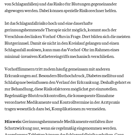
von Schlaganfällen) und das Risiko für Blutungen gegeneinander
abgewogen werden. Dabei können spezielle Risikorechner helfen.
Ist das Schlaganfallrisiko hoch und eine dauerhafte
gerinnungshemmende Therapie nicht möglich, kommt auch der
Verschluss des linken Vorhof-Ohrs in Frage. Dort bilden sich die meisten
Blutgerinnsel. Damit sie nicht in den Kreislauf gelangen und einen
Schlaganfall auslösen, kann man das Vorhof-Ohr im Rahmen eines
minimal-invasiven Kathetereingriffs mechanisch verschließen.
Vorhofflimmern tritt zudem häufig gemeinsam mit anderen
Erkrankungen auf. Besonders Bluthochdruck, Diabetes mellitus und
Schlafapnoe beeinflussen den Verlauf der Erkrankung. Deshalb gehört es
zur Behandlung, diese Risikofaktoren möglichst gut einzustellen.
Regelmäßige Blutdruckkontrollen, die konsequente Einnahme
verordneter Medikamente und Kontrolltermine in der Arztpraxis
tragen wesentlich dazu bei, Komplikationen zu vermeiden.
Hinweis:
Gerinnungshemmende Medikamente entfalten ihre
Schutzwirkung nur, wenn sie regelmäßig eingenommen werden.
Ausgelassene Tabletten können das Schlaganfallrisiko erhöhen. Ganz