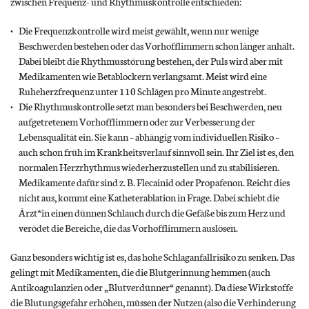
zwischen Frequenz- und Rhythmuskontrolle entschieden:
Die Frequenzkontrolle wird meist gewählt, wenn nur wenige
Beschwerden bestehen oder das Vorhofflimmern schon länger anhält.
Dabei bleibt die Rhythmusstörung bestehen, der Puls wird aber mit
Medikamenten wie Betablockern verlangsamt. Meist wird eine
Ruheherzfrequenz unter 110 Schlägen pro Minute angestrebt.
Die Rhythmuskontrolle setzt man besonders bei Beschwerden, neu
aufgetretenem Vorhofflimmern oder zur Verbesserung der
Lebensqualität ein. Sie kann – abhängig vom individuellen Risiko –
auch schon früh im Krankheitsverlauf sinnvoll sein. Ihr Ziel ist es, den
normalen Herzrhythmus wiederherzustellen und zu stabilisieren.
Medikamente dafür sind z. B. Flecainid oder Propafenon. Reicht dies
nicht aus, kommt eine Katheterablation in Frage. Dabei schiebt die
Ärzt*in einen dünnen Schlauch durch die Gefäße bis zum Herz und
verödet die Bereiche, die das Vorhofflimmern auslösen.
Ganz besonders wichtig ist es, das hohe Schlaganfallrisiko zu senken. Das
gelingt mit Medikamenten, die die Blutgerinnung hemmen (auch
Antikoagulanzien oder „Blutverdünner“ genannt). Da diese Wirkstoffe
die Blutungsgefahr erhöhen, müssen der Nutzen (also die Verhinderung