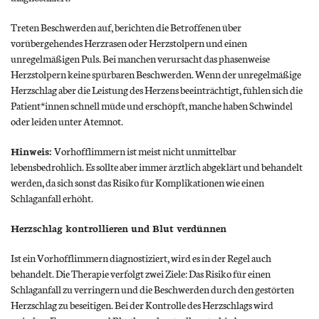
Treten Beschwerden auf, berichten die Betroffenen über
vorübergehendes Herzrasen oder Herzstolpern und einen
unregelmäßigen Puls. Bei manchen verursacht das phasenweise
Herzstolpern keine spürbaren Beschwerden. Wenn der unregelmäßige
Herzschlag aber die Leistung des Herzens beeinträchtigt, fühlen sich die
Patient*innen schnell müde und erschöpft, manche haben Schwindel
oder leiden unter Atemnot.
Hinweis:
Vorhofflimmern ist meist nicht unmittelbar
lebensbedrohlich. Es sollte aber immer ärztlich abgeklärt und behandelt
werden, da sich sonst das Risiko für Komplikationen wie einen
Schlaganfall erhöht.
Herzschlag kontrollieren und Blut verdünnen
Ist ein Vorhofflimmern diagnostiziert, wird es in der Regel auch
behandelt. Die Therapie verfolgt zwei Ziele: Das Risiko für einen
Schlaganfall zu verringern und die Beschwerden durch den gestörten
Herzschlag zu beseitigen. Bei der Kontrolle des Herzschlags wird