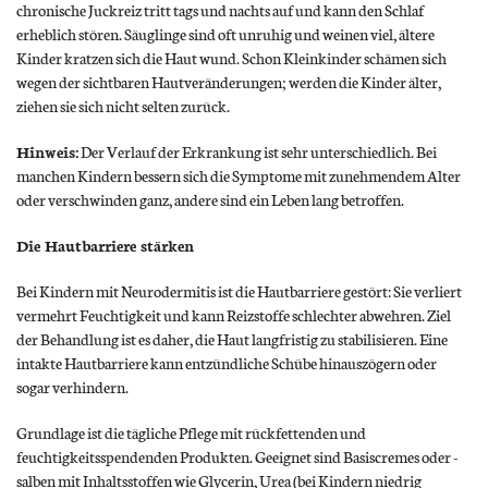
chronische Juckreiz tritt tags und nachts auf und kann den Schlaf
erheblich stören. Säuglinge sind oft unruhig und weinen viel, ältere
Kinder kratzen sich die Haut wund. Schon Kleinkinder schämen sich
wegen der sichtbaren Hautveränderungen; werden die Kinder älter,
ziehen sie sich nicht selten zurück.
Hinweis:
Der Verlauf der Erkrankung ist sehr unterschiedlich. Bei
manchen Kindern bessern sich die Symptome mit zunehmendem Alter
oder verschwinden ganz, andere sind ein Leben lang betroffen.
Die Hautbarriere stärken
Bei Kindern mit Neurodermitis ist die Hautbarriere gestört: Sie verliert
vermehrt Feuchtigkeit und kann Reizstoffe schlechter abwehren. Ziel
der Behandlung ist es daher, die Haut langfristig zu stabilisieren. Eine
intakte Hautbarriere kann entzündliche Schübe hinauszögern oder
sogar verhindern.
Grundlage ist die tägliche Pflege mit rückfettenden und
feuchtigkeitsspendenden Produkten. Geeignet sind Basiscremes oder -
salben mit Inhaltsstoffen wie Glycerin, Urea (bei Kindern niedrig