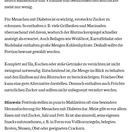
liefern Ballaststoffe und Vitamine und beeinflussen den Blutzucker
meist nur wenig.
Für Menschen mit Diabetes ist es wichtig, versteckte Zucker zu
erkennen. So enthalten z. B. viele Grillsoßen und Marinaden
überraschend viel davon, wodurch der Blutzuckerspiegel schneller
ansteigt als erwartet. Auch Beilagen wie Weißbrot, Kartoffelsalat oder
Nudelsalat enthalten große Mengen Kohlenhydrate. Deshalb sollte die
Portion bewusst gewählt werden.
Komplett auf Eis, Kuchen oder süße Getränke zu verzichten ist nicht
zwingend notwendig. Entscheidend ist, die Menge im Blick zu behalten
und den Einfluss auf den Blutzucker zu berücksichtigen. Frisches Obst
kann eine gute Alternative darstellen. Dennoch enthalten auch Früchte
natürlichen Zucker und sollten nicht unbegrenzt verzehrt werden.
Hinweis:
Festivals stellen in puncto Mahlzeiten oft eine besondere
Herausforderung für Menschen mit Diabetes dar. Meist gibt es vor allem
Essen mit viel Zucker, Salz und Fett. Es ist also sinnvoll, seine eigenen
Snacks mitzunehmen, z. B. in Form von Vollkornriegeln, belegten
Broten, Nüssen, Obst oder geeigneten Crackern.